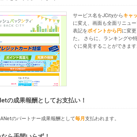
サービス名をJCityから
キャ
に変え、画面も全面リニュー
表記を
ポイントから円
に変更
た。 さらに、ランキングや
ぐに発見することができます
ANetの成果報酬としてお支払い！
JANetのパートナー成果報酬として
毎月
支払われます。
ナーなら手間いらず！