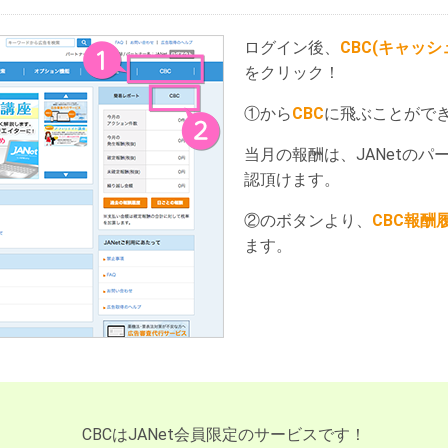
ログイン後、
CBC(キャッ
をクリック！
①から
CBC
に飛ぶことがで
当月の報酬は、JANetの
認頂けます。
②のボタンより、
CBC報酬
ます。
CBCはJANet会員限定のサービスです！