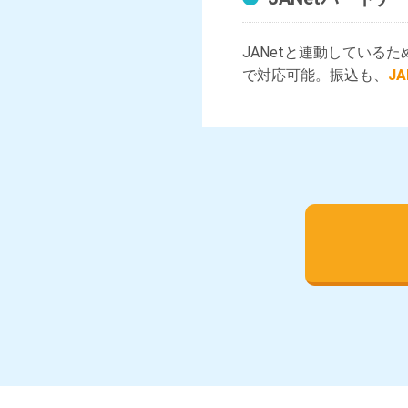
JANetと連動している
で対応可能。振込も、
J